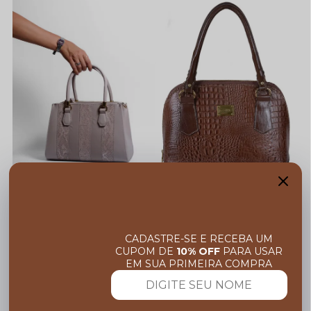
ADICIONAR À SACOLA
ADICIONAR À SACOLA
BOLSA DE COURO 2171
BOLSA DE COURO OLIVIA
R$ 538,90
R$ 505,90
CADASTRE-SE E RECEBA UM
CUPOM DE
10% OFF
PARA USAR
10x
R$ 53,89
10x
R$ 50,59
EM SUA PRIMEIRA COMPRA