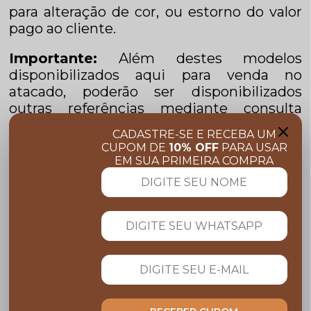
para alteração de cor, ou estorno do valor
pago ao cliente.
Importante:
Além destes modelos
disponibilizados aqui para venda no
atacado, poderão ser disponibilizados
outras referências mediante consulta
prévia.
CADASTRE-SE E RECEBA UM
CUPOM DE
10% OFF
PARA USAR
Pagamento:
Pedidos pagos à vista no PIX
EM SUA PRIMEIRA COMPRA
ou TED terão desconto adicional de 5% do
valor total do pedido.
Devolução:
Esclarecemos nesse presente
documento que não serão aceitas
devoluções de itens adquiridos para
revenda.
Troca:
Serão aceitas trocas por tamanho,