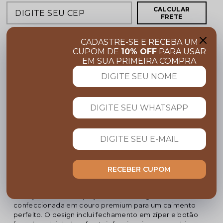
CALCULAR
FRETE
CADASTRE-SE E RECEBA UM
COMPARTILHE:
CUPOM DE
10% OFF
PARA USAR
EM SUA PRIMEIRA COMPRA
FRETE GRÁTIS
Acima de R$ 599,00
Garanta 10% OFF
Cupom BEMVINDO
PARCELE NO CARTÃO
Em até 10x sem juros
Descrição completa
RECEBER CUPOM
Código identificador (SKU):
CAL2406
A Calça Reta é uma peça versátil e elegante,
confeccionada em couro premium para um caimento
perfeito. O design inclui fechamento em zíper e botão