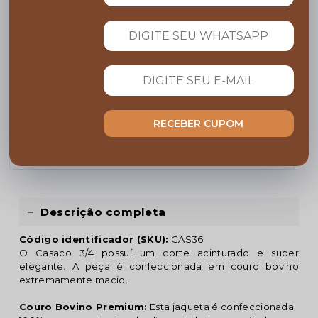
COMPARTILHE:
FRETE GRÁTIS
Acima de R$ 599,00
Garanta 10% OFF
RECEBER CUPOM
Cupom BEMVINDO
PARCELE NO CARTÃO
Em até 10x sem juros
Descrição completa
Código identificador (SKU):
CAS36
O Casaco 3/4 possuí um corte acinturado e super
elegante. A peça é confeccionada em couro bovino
extremamente macio.
Couro Bovino Premium:
Esta jaqueta é confeccionada