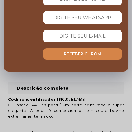
COMPARTILHE:
FRETE GRÁTIS
Acima de R$ 599,00
Garanta 10% OFF
RECEBER CUPOM
Cupom BEMVINDO
PARCELE NO CARTÃO
Em até 10x sem juros
Descrição completa
Código identificador (SKU):
BLA193
O Casaco 3/4 Cris possuí um corte acinturado e super
elegante. A peça é confeccionada em couro bovino
extremamente macio,