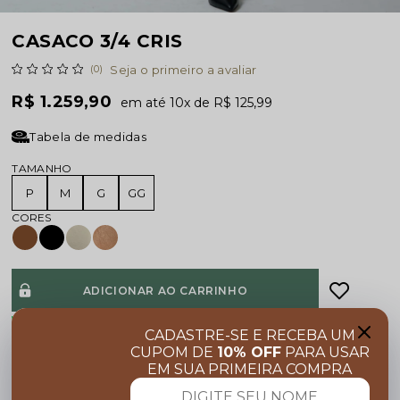
CASACO 3/4 CRIS
(0)
Seja o primeiro a avaliar
R$ 1.259,90
10x
R$ 125,99
Tabela de medidas
TAMANHO
P
M
G
GG
ADICIONAR AO CARRINHO
Pedido via WhatsApp
CADASTRE-SE E RECEBA UM
CUPOM DE
10% OFF
PARA USAR
EM SUA PRIMEIRA COMPRA
CALCULAR
FRETE