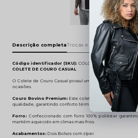
Descrição completa
Trocas e devoluções
Código identificador (SKU):
COL002
COLETE DE COURO CASUAL
O Colete de Couro Casual possuí um design despojado e p
ocasiões.
Couro Bovino Premium:
Este colete é confeccionado 10
qualidade, garantindo conforto térmico e durabilidade.
Forro:
Confeccionado com forro 100% poliéster garantin
mantém aquecido em climas mais frios.
Acabamentos:
Dois Bolsos com zíper.