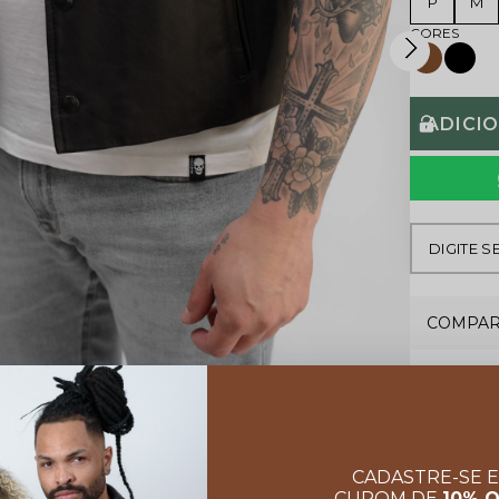
P
M
ADICI
COMPAR
CADASTRE-SE 
CUPOM DE
10% 