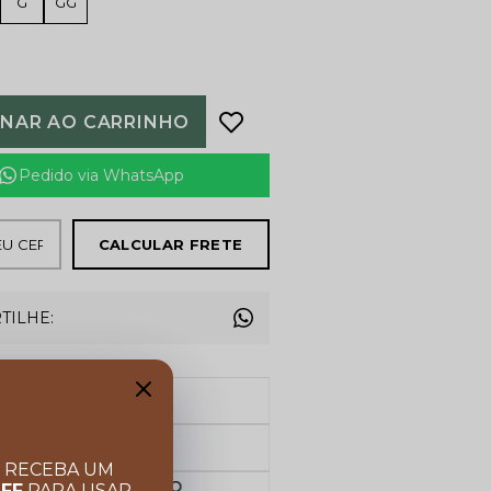
G
GG
ONAR AO CARRINHO
Pedido via WhatsApp
CALCULAR FRETE
TILHE:
FRETE GRÁTIS
Acima de R$ 599,00
Garanta 10% OFF
Cupom BEMVINDO
E RECEBA UM
PARCELE NO CARTÃO
OFF
PARA USAR