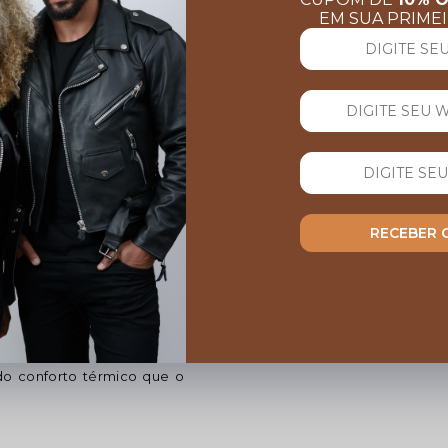
EM SUA PRIME
AVALIAÇÕES
Nenhuma avaliação cadastrada para 
RECEBER
ode ser usado em diversas
0% em couro bovino de alta
do conforto térmico que o