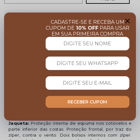
COMPARTILHE:
CADASTRE-SE E RECEBA UM
CUPOM DE
10% OFF
PARA USAR
EM SUA PRIMEIRA COMPRA
FRETE GRÁTIS
Acima de R$ 599,00
Garanta 10% OFF
Cupom BEMVINDO
PARCELE NO CARTÃO
Em até 10x sem juros
Descrição completa
RECEBER CUPOM
Código identificador (SKU):
CONJ1870
CONJUNTO MOTO RACING
Jaqueta:
Proteção interna de espuma nos cotovelos e
parte inferior das costas. Proteção frontal, por traz do
zíper, contra o vento. Dois bolsos internos com zíper.