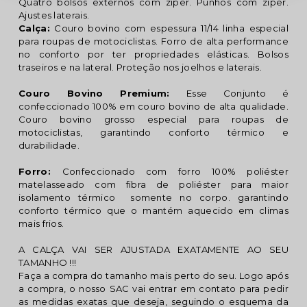
Quatro bolsos externos com zíper. Punhos com zíper.
Ajustes laterais.
Calça:
Couro bovino com espessura 11/14 linha especial
para roupas de motociclistas. Forro de alta performance
no conforto por ter propriedades elásticas. Bolsos
traseiros e na lateral. Proteção nos joelhos e laterais.
Couro Bovino Premium:
Esse Conjunto é
confeccionado 100% em couro bovino de alta qualidade.
Couro bovino grosso especial para roupas de
motociclistas, garantindo conforto térmico e
durabilidade.
Forro:
Confeccionado com forro 100% poliéster
matelasseado com fibra de poliéster para maior
isolamento térmico somente no corpo. garantindo
conforto térmico que o mantém aquecido em climas
mais frios.
A CALÇA VAI SER AJUSTADA EXATAMENTE AO SEU
TAMANHO !!!
Faça a compra do tamanho mais perto do seu. Logo após
a compra, o nosso SAC vai entrar em contato para pedir
as medidas exatas que deseja, seguindo o esquema da