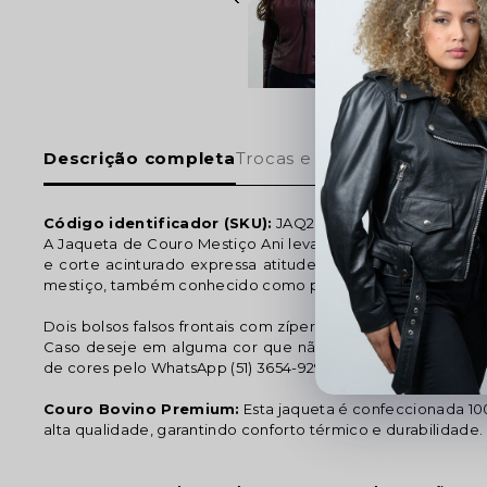
Descrição completa
Trocas e devoluções
Código identificador (SKU):
JAQ202226
A Jaqueta de Couro Mestiço Ani leva estilo por onde pas
e corte acinturado expressa atitude e elegância. A peça
mestiço, também conhecido como pelica.
Dois bolsos falsos frontais com zíper - Zíper nos punhos- e
Caso deseje em alguma cor que não esteja disponível no s
de cores pelo WhatsApp (51) 3654-9292.
Couro Bovino Premium:
Esta jaqueta é confeccionada 1
alta qualidade, garantindo conforto térmico e durabilidade.