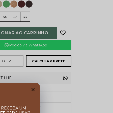
40
42
44
IONAR AO CARRINHO
Pedido via WhatsApp
CALCULAR FRETE
TILHE:
FRETE GRÁTIS
Acima de R$ 599,00
Garanta 10% OFF
E RECEBA UM
Cupom BEMVINDO
OFF
PARA USAR