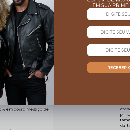
EM SUA PRIME
AVALIAÇÕES
(
1
avaliação)
5.0
100% dos clientes recome
sa. Com seu design moderno
RECEBER
 é confeccionada em couro
05/11
Irene Freire
Rec
ssa peça não possui forro -
Gost
ite consulte nossa cartela
prom
bom, 
aten
00% em couro mestiço de
prin
tama
daí t