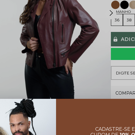
TAMANHO
36
38
ADIC
COMPAR
CADASTRE-SE 
CUPOM DE
10% 