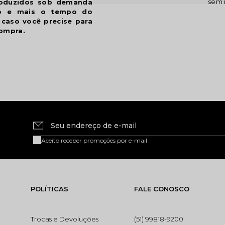
sem 
roduzidos sob demanda
ão e mais o tempo do
 caso você precise para
ompra.
Seu endereço de e-mail
Aceito receber promoções por e-mail
POLÍTICAS
FALE CONOSCO
Trocas e Devoluções
(51) 99818-9200