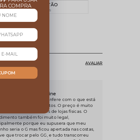
PARCELE NO CARTÃO
IRA COMPRA
Em até 10x sem juros
ndam esse produto
 CUPOM
/2025 19:47
omendo a Couros OnLine
ei muito do produto, confere com o que está
etido no texto e nas fotos. O preço é muito
considerando similares de lojas físicas. O
dimento também foi muito legal,
cipalmente porque eu supusera que meu
nho seria o G mas ficou apertada nas costas,
ive que trocar pelo GG, e tudo transcorreu