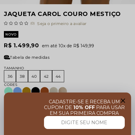
JAQUETA CAROL COURO MESTIÇO
(0)
Seja o primeiro a avaliar
NOVO
R$ 1.499,90
10x
R$ 149,99
Tabela de medidas
TAMANHO
36
38
40
42
44
CADASTRE-SE E RECEBA UM
CUPOM DE
10% OFF
PARA USAR
ADICIONAR AO CARRINHO
EM SUA PRIMEIRA COMPRA
Pedido via WhatsApp