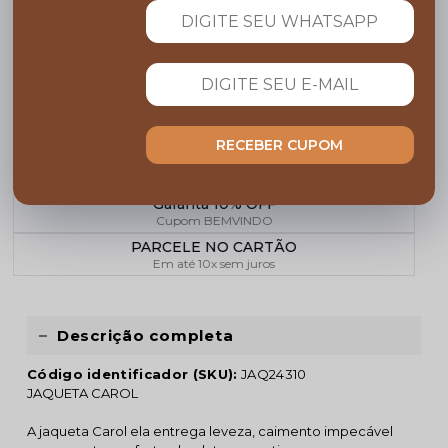
CALCULAR
FRETE
COMPARTILHE:
RECEBER CUPOM
FRETE GRÁTIS
Acima de R$ 599,00
Garanta 10% OFF
Cupom BEMVINDO
PARCELE NO CARTÃO
Em até 10x sem juros
Descrição completa
Código identificador (SKU):
JAQ24310
JAQUETA CAROL
A jaqueta Carol ela entrega leveza, caimento impecável