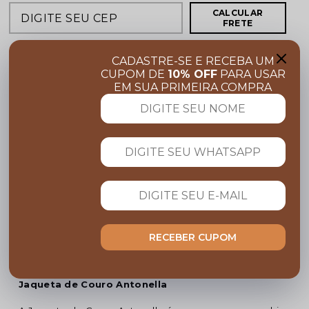
CALCULAR
FRETE
CADASTRE-SE E RECEBA UM
COMPARTILHE:
CUPOM DE
10% OFF
PARA USAR
EM SUA PRIMEIRA COMPRA
FRETE GRÁTIS
Acima de R$ 599,00
Garanta 10% OFF
Cupom BEMVINDO
PARCELE NO CARTÃO
Em até 10x sem juros
Descrição completa
RECEBER CUPOM
Código identificador (SKU):
JAQ24210
Jaqueta de Couro Antonella