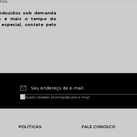
rnos.
roduzidos sob demanda
ão e mais o tempo do
especial, contate pelo
Seu endereço de e-mail
Aceito receber promoções por e-mail
POLÍTICAS
FALE CONOSCO