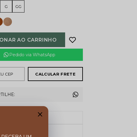
G
GG
IONAR AO CARRINHO
Pedido via WhatsApp
CALCULAR FRETE
TILHE:
FRETE GRÁTIS
Acima de R$ 599,00
Garanta 10% OFF
Cupom BEMVINDO
E RECEBA UM