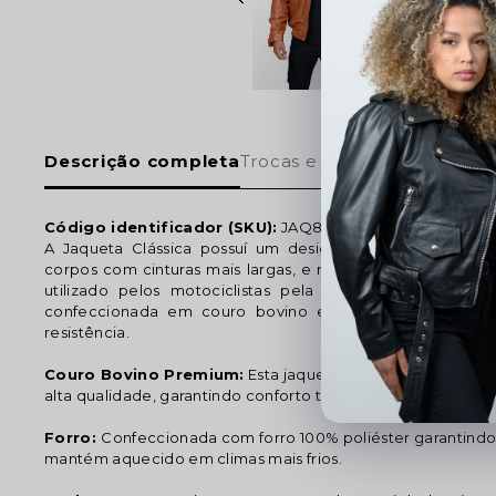
Descrição completa
Trocas e devoluções
Código identificador (SKU):
JAQ80
A Jaqueta Clássica possuí um design clássico e atempo
corpos com cinturas mais largas, e mesmo não sendo espe
utilizado pelos motociclistas pela proteção frontal co
confeccionada em couro bovino em espessura intermedi
resistência.
Couro Bovino Premium:
Esta jaqueta é confeccionada 1
alta qualidade, garantindo conforto térmico e durabilidade.
Forro:
Confeccionada com forro 100% poliéster garantindo
mantém aquecido em climas mais frios.