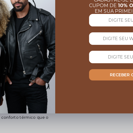
CUPOM DE
10% 
EM SUA PRIME
AVALIAÇÕES
(
1
avaliação)
5.0
100% dos clientes recome
ral, este modelo favorece
cifico para moto, é muito
RECEBER
ntra o vento, a jaqueta é
ária, aliando conforto e
27/06
Clayton Vieira
Qual
Prod
quan
00% em couro bovino de
 conforto térmico que o