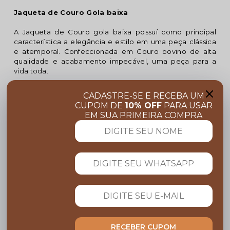
Jaqueta de Couro Gola baixa
A Jaqueta de Couro gola baixa possuí como principal
característica a elegância e estilo em uma peça clássica
e atemporal. Confeccionada em Couro bovino de alta
qualidade e acabamento impecável, uma peça para a
vida toda.
Couro Bovino Premium:
Esta jaqueta é confeccionada
CADASTRE-SE E RECEBA UM
100% em couro bovino de alta qualidade, garantindo
CUPOM DE
10% OFF
PARA USAR
conforto térmico e durabilidade.
EM SUA PRIMEIRA COMPRA
Forro:
Confeccionada com forro 100% poliéster
garantindo conforto térmico que o mantém aquecido em
climas mais frios.
Acabamentos:
Detalhes minimalistas com dois bolsos
frontais.
A Jaqueta de Couro Gola baixa possuí um
acabamento impecável e um excelente caimento.
É confeccionada em alto padrão de qualidade,
RECEBER CUPOM
garantindo qualidade e durabilidade.