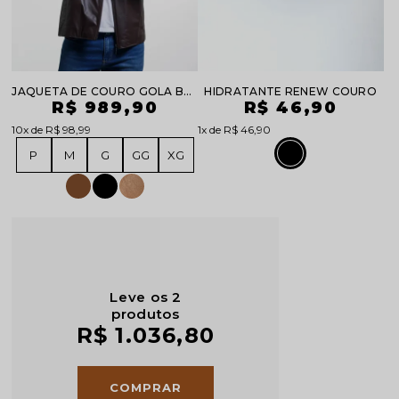
JAQUETA DE COURO GOLA BAIXA
HIDRATANTE RENEW COURO
R$ 989,90
R$ 46,90
10x
R$ 98,99
1x
R$ 46,90
P
M
G
GG
XG
Leve os 2
produtos
R$ 1.036,80