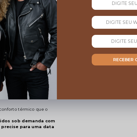
AVALIAÇÕES
RECEBER
Nenhuma avaliação cadastrada para 
l para compor um look
is. A jaqueta pode ser
gentileza comunique o SAC
conforto térmico que o
zidos sob demanda com
ê precise para uma data