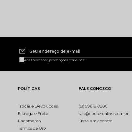
Seu endereço de e-mail
Aceito receber promoções por e-mail
POLÍTICAS
FALE CONOSCO
Trocas e Devoluções
(51) 99818-9200
Entrega e Frete
sac@courosonline.com.br
Pagamento
Entre em contato
Termos de Uso