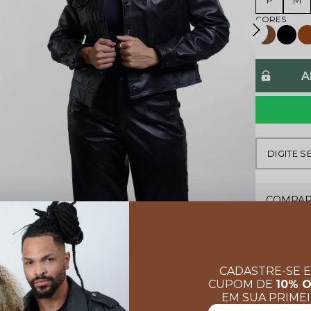
P
M
A
COMPAR
CADASTRE-SE 
CUPOM DE
10% 
EM SUA PRIME