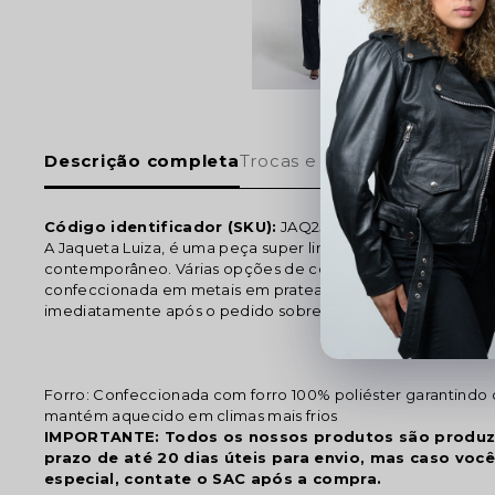
Descrição completa
Trocas e devoluções
Código identificador (SKU):
JAQ25838
A Jaqueta Luiza, é uma peça super linda e atemporal, idea
contemporâneo. Várias opções de cores - Dois bolsos fronta
confeccionada em metais em prateados ou dourados, por 
imediatamente após o pedido sobre sua preferência.
Forro: Confeccionada com forro 100% poliéster garantindo 
mantém aquecido em climas mais frios
IMPORTANTE: Todos os nossos produtos são produ
prazo de até 20 dias úteis para envio, mas caso voc
especial, contate o SAC após a compra.