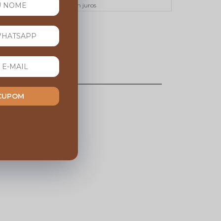
Em até 10x sem juros
 CUPOM
esse produto.