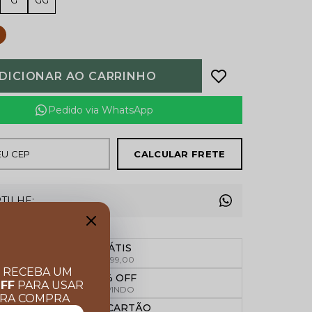
G
GG
DICIONAR AO CARRINHO
Pedido via WhatsApp
CALCULAR FRETE
TILHE:
FRETE GRÁTIS
Acima de R$ 599,00
E RECEBA UM
Garanta 10% OFF
OFF
PARA USAR
Cupom BEMVINDO
IRA COMPRA
PARCELE NO CARTÃO