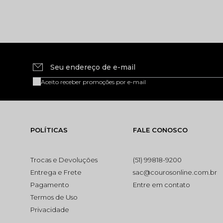
Seu endereço de e-mail
Aceito receber promoções por e-mail
POLÍTICAS
FALE CONOSCO
Trocas e Devoluções
(51) 99818-9200
Entrega e Frete
sac@courosonline.com.br
Pagamento
Entre em contato
Termos de Uso
Privacidade