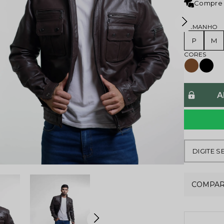
Compre 
TAMANHO
P
M
A
COMPAR