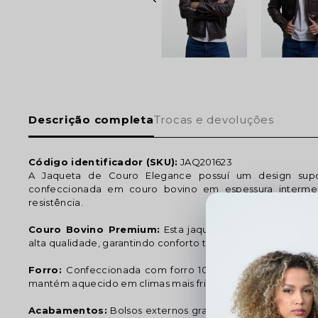
Descrição completa
Trocas e devoluções
Código identificador (SKU):
JAQ201623
A Jaqueta de Couro Elegance possuí um design sup
confeccionada em couro bovino em espessura intermedi
resistência.
Couro Bovino Premium:
Esta jaqueta é confeccionada
alta qualidade, garantindo conforto térmico e durabilidade.
Forro:
Confeccionada com forro 100% poliéster garantin
mantém aquecido em climas mais frios.
Acabamentos:
Bolsos externos grandes com zíper - Dois