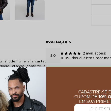
AVALIAÇÕES
(
2
avaliações)
5.0
100% dos clientes recome
or moderno e marcante,
ária, aliando conforto e
16/07
Raoni Rodrigo da silva
Lind
 100% em couro bovino de
Amei
mate
CADASTRE-SE 
sati
do conforto térmico que o
CUPOM DE
10% 
arre
EM SUA PRIME
 bolsos internos-Botões de