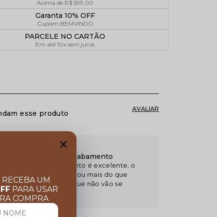
Acima de R$ 599,00
Garanta 10% OFF
Cupom BEMVINDO
PARCELE NO CARTÃO
Em até 10x sem juros
ndam esse produto
/2024 16:00
a jaqueta excelente acabamento
 a jaqueta, o atendimento é excelente, o
rial é incomparável, estou mais do que
E RECEBA UM
sfeito, podem comprar que não vão se
OFF
PARA USAR
pender
IRA COMPRA