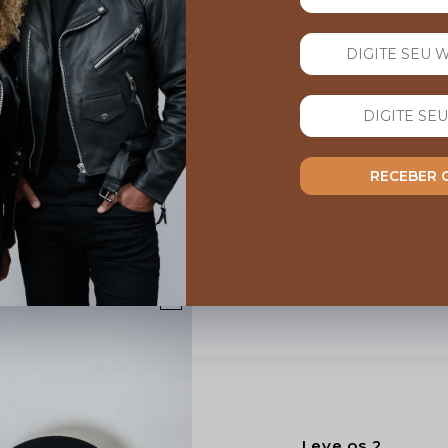
16/07
Raoni Rodrigo da silva
Lind
roduzidos sob demanda
Amei
ão e mais o tempo do
mate
especial, contate pelo
sati
arre
RECEBER
Leve os 2