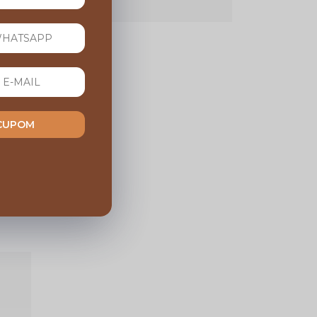
/2024 16:00
a jaqueta excelente acabamento
 a jaqueta, o atendimento é excelente, o
rial é incomparável, estou mais do que
sfeito, podem comprar que não vão se
pender
 CUPOM