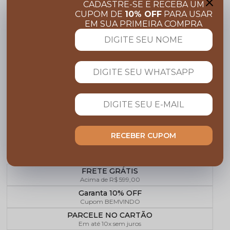
CADASTRE-SE E RECEBA UM
CUPOM DE
10% OFF
PARA USAR
CALÇA RETA COURO MESTIÇO
CASACO E
R$ 1.569,90
EM SUA PRIMEIRA COMPRA
P
36
38
40
42
44
46
48
RECEBER CUPOM
COMPARTILHE:
FRETE GRÁTIS
Acima de R$ 599,00
Garanta 10% OFF
Cupom BEMVINDO
PARCELE NO CARTÃO
Em até 10x sem juros