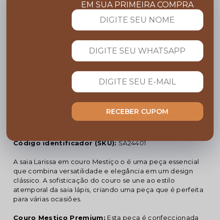
EM SUA PRIMEIRA COMPRA
COMPARTILHE:
FRETE GRÁTIS
Acima de R$ 599,00
Garanta 10% OFF
Cupom BEMVINDO
PARCELE NO CARTÃO
Em até 10x sem juros
RECEBER CUPOM
Descrição completa
Código identificador (SKU):
SA24401
A saia Larissa em couro Mestiço o é uma peça essencial
que combina versatilidade e elegância em um design
clássico. A sofisticação do couro se une ao estilo
atemporal da saia lápis, criando uma peça que é perfeita
para várias ocasiões.
Couro Mestiço Premium:
Esta peça é confeccionada