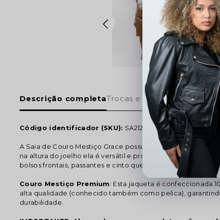
Descrição completa
Trocas e devoluções
Código identificador (SKU):
SA212402
A Saia de Couro Mestiço Grace possui uma modelagem pe
na altura do joelho ela é versátil e promete ser o destaque d
bolsos frontais, passantes e cinto que a tornam ainda mais li
Couro Mestiço Premium
: Esta jaqueta é confeccionada
alta qualidade (conhecido também como pelica), garantind
durabilidade.