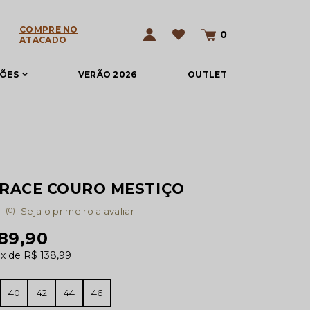
COMPRE NO
0
ATACADO
ÇÕES
VERÃO 2026
OUTLET
GRACE COURO MESTIÇO
(0)
Seja o primeiro a avaliar
389,90
0x
R$ 138,99
40
42
44
46