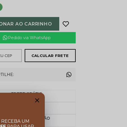
IONAR AO CARRINHO
Pedido via WhatsApp
CALCULAR FRETE
TILHE:
FRETE GRÁTIS
Acima de R$ 599,00
Garanta 10% OFF
Cupom BEMVINDO
PARCELE NO CARTÃO
E RECEBA UM
Em até 10x sem juros
OFF
PARA USAR