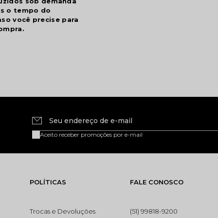
duzidos sob demanda
is o tempo do
aso você precise para
ompra.
Seu endereço de e-mail
Aceito receber promoções por e-mail
POLÍTICAS
FALE CONOSCO
Trocas e Devoluções
(51) 99818-9200