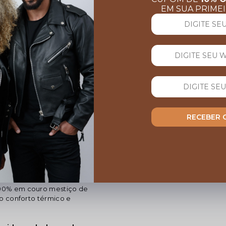
EM SUA PRIME
AVALIAÇÕES
RECEBER
Nenhuma avaliação cadastrada para 
rfeita. Com comprimento
o seu look. Ela possuí dois
nda.
 100% em couro mestiço de
o conforto térmico e